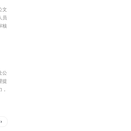
公文
人员
审核
让公
理提
力，